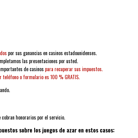
idos
por sus ganancias en casinos estadounidenses.
ompletamos las presentaciones por usted.
importantes de casinos
para recuperar sus impuestos.
or teléfono o formulario es 100 % GRATIS.
rando.
e cobran honorarios por el servicio.
puestos sobre los juegos de azar en estos casos: