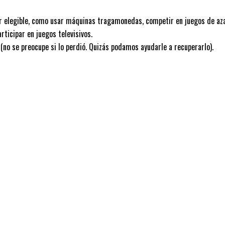
r elegible, como usar máquinas tragamonedas, competir en juegos de aza
rticipar en juegos televisivos.
(no se preocupe si lo perdió. Quizás podamos ayudarle a recuperarlo).