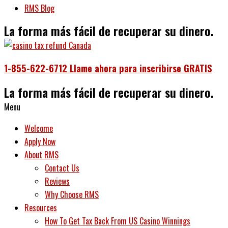
RMS Blog
La forma más fácil de recuperar su dinero.
1-855-622-6712 Llame ahora para inscribirse GRATIS
La forma más fácil de recuperar su dinero.
Menu
Welcome
Apply Now
About RMS
Contact Us
Reviews
Why Choose RMS
Resources
How To Get Tax Back From US Casino Winnings