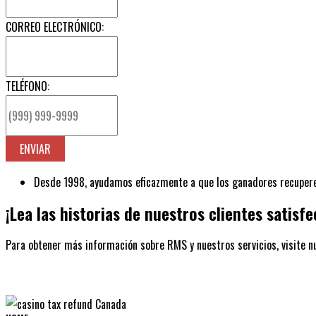
CORREO ELECTRÓNICO:
TELÉFONO:
ENVIAR
Desde 1998, ayudamos eficazmente a que los ganadores recupere
¡Lea las historias de nuestros clientes satisf
Para obtener más información sobre RMS y nuestros servicios, visite 