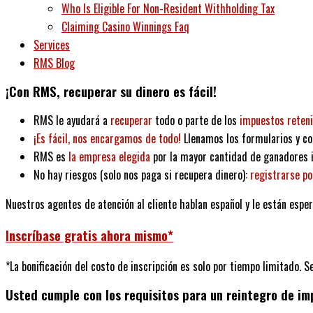
Who Is Eligible For Non-Resident Withholding Tax
Claiming Casino Winnings Faq
Services
RMS Blog
¡Con RMS, recuperar su dinero es fácil!
RMS le ayudará a
recuperar
todo o parte de los
impuestos reten
¡Es fácil, nos encargamos de todo!
Llenamos los formularios y c
RMS es
la empresa elegida
por la mayor cantidad de ganadores 
No hay riesgos (solo nos paga si recupera dinero):
registrarse p
Nuestros agentes de atención al cliente hablan español y le están espe
Inscríbase gratis ahora mismo*
*La bonificación del costo de inscripción es solo por tiempo limitado. S
Usted cumple con los requisitos para un reintegro de im